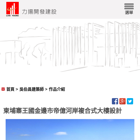
首頁
> 吳伯昌建築師 > 作品介紹
柬埔寨王國金邊市帝億河岸複合式大樓設計